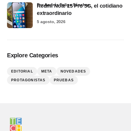
por Andrés Felipe Sánchez
Redmi Note 15 Pro 5G, el cotidiano
extraordinario
5 agosto, 2026
Explore Categories
EDITORIAL
META
NOVEDADES
PROTAGONISTAS
PRUEBAS