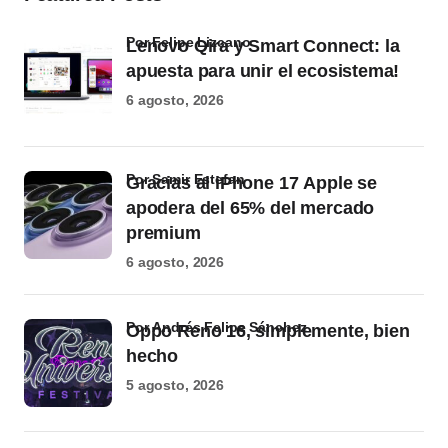
por Felipe Lizcano
Lenovo Qira y Smart Connect: la
apuesta para unir el ecosistema!
6 agosto, 2026
por Samir Estefan
Gracias al iPhone 17 Apple se
apodera del 65% del mercado
premium
6 agosto, 2026
por Andrés Felipe Sánchez
Oppo Reno 16, simplemente, bien
hecho
5 agosto, 2026