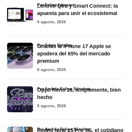
por Felipe Lizcano
Lenovo Qira y Smart Connect: la
apuesta para unir el ecosistema!
6 agosto, 2026
por Samir Estefan
Gracias al iPhone 17 Apple se
apodera del 65% del mercado
premium
6 agosto, 2026
por Andrés Felipe Sánchez
Oppo Reno 16, simplemente, bien
hecho
5 agosto, 2026
por Andrés Felipe Sánchez
Redmi Note 15 Pro 5G, el cotidiano