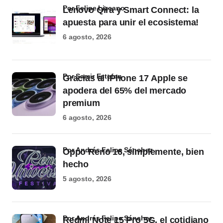
por Felipe Lizcano
Lenovo Qira y Smart Connect: la
apuesta para unir el ecosistema!
6 agosto, 2026
por Samir Estefan
Gracias al iPhone 17 Apple se
apodera del 65% del mercado
premium
6 agosto, 2026
por Andrés Felipe Sánchez
Oppo Reno 16, simplemente, bien
hecho
5 agosto, 2026
por Andrés Felipe Sánchez
Redmi Note 15 Pro 5G, el cotidiano