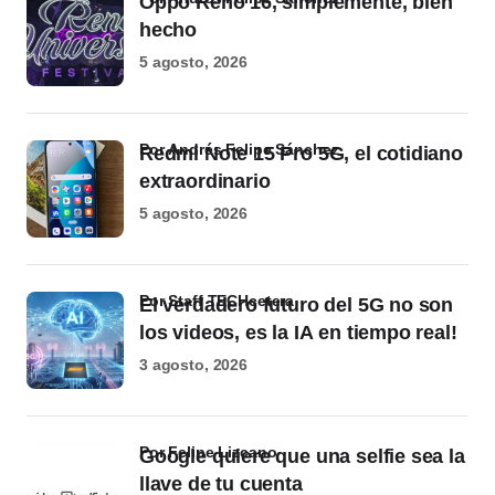
Oppo Reno 16, simplemente, bien
hecho
5 agosto, 2026
por Andrés Felipe Sánchez
Redmi Note 15 Pro 5G, el cotidiano
extraordinario
5 agosto, 2026
por Staff TECHcetera
El verdadero futuro del 5G no son
los videos, es la IA en tiempo real!
3 agosto, 2026
por Felipe Lizcano
Google quiere que una selfie sea la
llave de tu cuenta