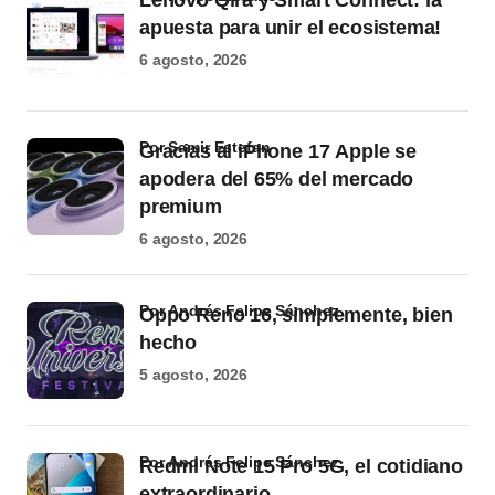
Lenovo Qira y Smart Connect: la
apuesta para unir el ecosistema!
6 agosto, 2026
por Samir Estefan
Gracias al iPhone 17 Apple se
apodera del 65% del mercado
premium
6 agosto, 2026
por Andrés Felipe Sánchez
Oppo Reno 16, simplemente, bien
hecho
5 agosto, 2026
por Andrés Felipe Sánchez
Redmi Note 15 Pro 5G, el cotidiano
extraordinario