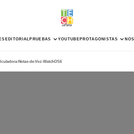
ES
EDITORIAL
PRUEBAS
YOUTUBE
PROTAGONISTAS
NO
lculadora-Notas-de-Voz-WatchOS6