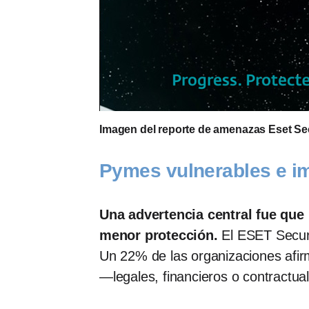
Imagen del reporte de amenazas Eset Se
Pymes vulnerables e i
Una advertencia central fue que
menor protección.
El ESET Securi
Un 22% de las organizaciones afir
—legales, financieros o contractua