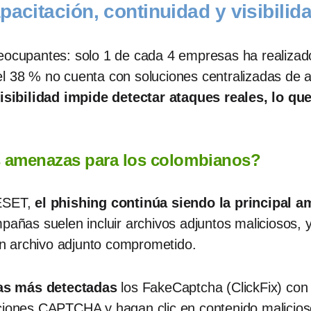
pacitación, continuidad y visibilid
eocupantes: solo 1 de cada 4 empresas ha realizado
el 38 % no cuenta con soluciones centralizadas de a
visibilidad impide detectar ataques reales, lo q
es amenazas para los colombianos?
 ESET,
el phishing continúa siendo la principal 
mpañas suelen incluir archivos adjuntos maliciosos,
n archivo adjunto comprometido.
as más detectadas
los FakeCaptcha (ClickFix) co
aciones CAPTCHA y hagan clic en contenido malicio