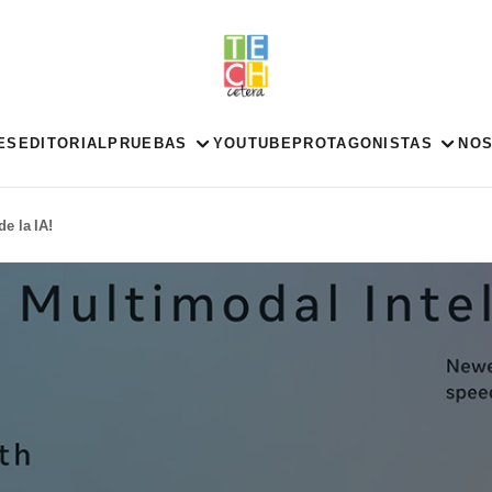
ES
EDITORIAL
PRUEBAS
YOUTUBE
PROTAGONISTAS
NO
e la IA!