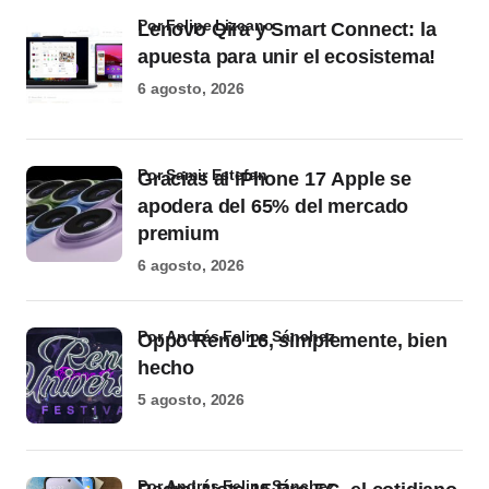
por Felipe Lizcano
Lenovo Qira y Smart Connect: la
apuesta para unir el ecosistema!
6 agosto, 2026
por Samir Estefan
Gracias al iPhone 17 Apple se
apodera del 65% del mercado
premium
6 agosto, 2026
por Andrés Felipe Sánchez
Oppo Reno 16, simplemente, bien
hecho
5 agosto, 2026
por Andrés Felipe Sánchez