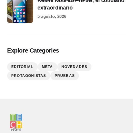
Redmi Note 15 Pro 5G, el cotidiano
extraordinario
5 agosto, 2026
Explore Categories
EDITORIAL
META
NOVEDADES
PROTAGONISTAS
PRUEBAS