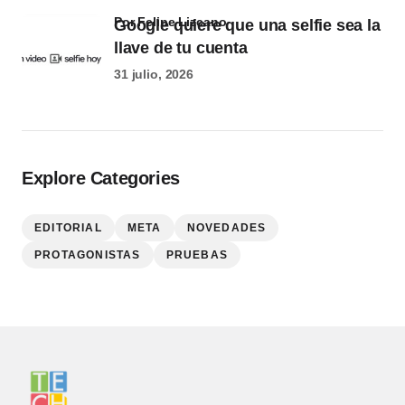
por Felipe Lizcano
Google quiere que una selfie sea la
llave de tu cuenta
31 julio, 2026
Explore Categories
EDITORIAL
META
NOVEDADES
PROTAGONISTAS
PRUEBAS