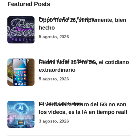
Featured Posts
por Andrés Felipe Sánchez
Oppo Reno 16, simplemente, bien
hecho
5 agosto, 2026
por Andrés Felipe Sánchez
Redmi Note 15 Pro 5G, el cotidiano
extraordinario
5 agosto, 2026
por Staff TECHcetera
El verdadero futuro del 5G no son
los videos, es la IA en tiempo real!
3 agosto, 2026