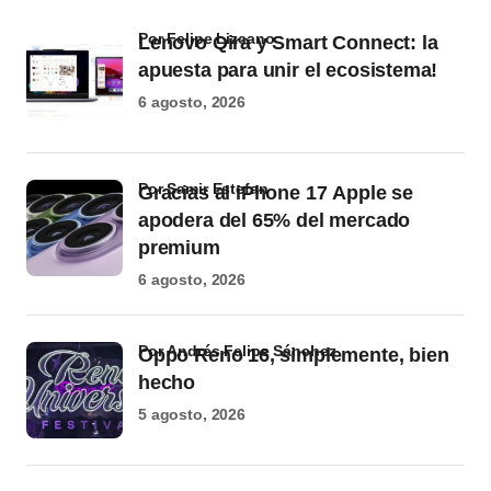
por Felipe Lizcano
Lenovo Qira y Smart Connect: la
apuesta para unir el ecosistema!
6 agosto, 2026
por Samir Estefan
Gracias al iPhone 17 Apple se
apodera del 65% del mercado
premium
6 agosto, 2026
por Andrés Felipe Sánchez
Oppo Reno 16, simplemente, bien
hecho
5 agosto, 2026