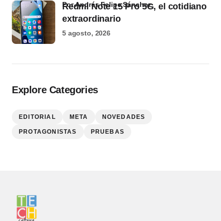
por Andrés Felipe Sánchez
Redmi Note 15 Pro 5G, el cotidiano
extraordinario
5 agosto, 2026
Explore Categories
EDITORIAL
META
NOVEDADES
PROTAGONISTAS
PRUEBAS