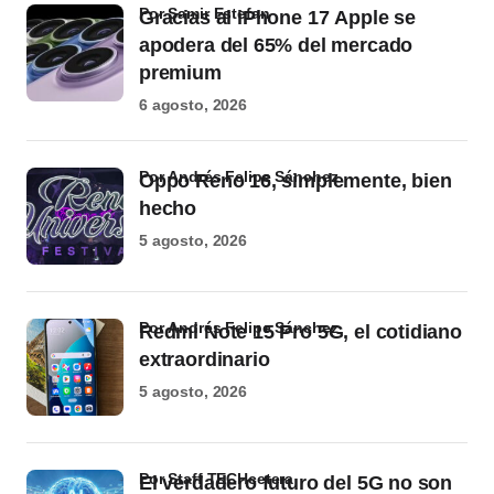
por Samir Estefan
Gracias al iPhone 17 Apple se
apodera del 65% del mercado
premium
6 agosto, 2026
por Andrés Felipe Sánchez
Oppo Reno 16, simplemente, bien
hecho
5 agosto, 2026
por Andrés Felipe Sánchez
Redmi Note 15 Pro 5G, el cotidiano
extraordinario
5 agosto, 2026
por Staff TECHcetera
El verdadero futuro del 5G no son