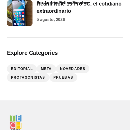
por Andrés Felipe Sánchez
Redmi Note 15 Pro 5G, el cotidiano
extraordinario
5 agosto, 2026
Explore Categories
EDITORIAL
META
NOVEDADES
PROTAGONISTAS
PRUEBAS