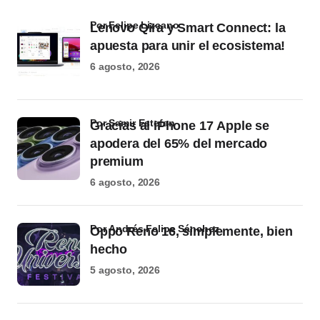
por Felipe Lizcano
Lenovo Qira y Smart Connect: la
apuesta para unir el ecosistema!
6 agosto, 2026
por Samir Estefan
Gracias al iPhone 17 Apple se
apodera del 65% del mercado
premium
6 agosto, 2026
por Andrés Felipe Sánchez
Oppo Reno 16, simplemente, bien
hecho
5 agosto, 2026