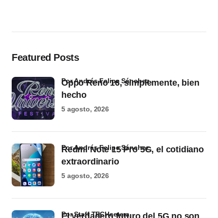
Featured Posts
por Andrés Felipe Sánchez
Oppo Reno 16, simplemente, bien
hecho
5 agosto, 2026
por Andrés Felipe Sánchez
Redmi Note 15 Pro 5G, el cotidiano
extraordinario
5 agosto, 2026
por Staff TECHcetera
El verdadero futuro del 5G no son