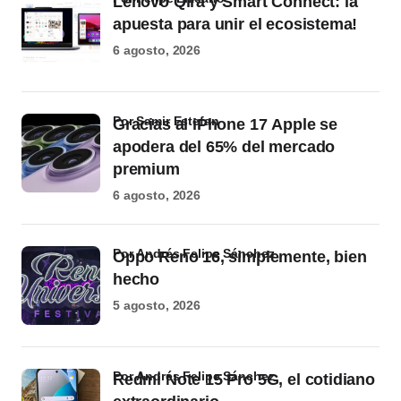
Lenovo Qira y Smart Connect: la
apuesta para unir el ecosistema!
6 agosto, 2026
por Samir Estefan
Gracias al iPhone 17 Apple se
apodera del 65% del mercado
premium
6 agosto, 2026
por Andrés Felipe Sánchez
Oppo Reno 16, simplemente, bien
hecho
5 agosto, 2026
por Andrés Felipe Sánchez
Redmi Note 15 Pro 5G, el cotidiano