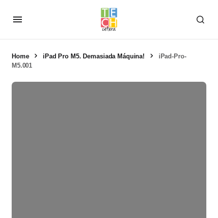
Home
iPad Pro M5. Demasiada Máquina!
iPad-Pro-
M5.001