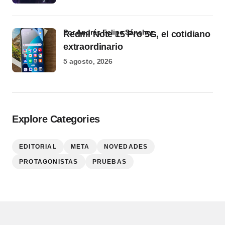
por Andrés Felipe Sánchez
Redmi Note 15 Pro 5G, el cotidiano
extraordinario
5 agosto, 2026
Explore Categories
EDITORIAL
META
NOVEDADES
PROTAGONISTAS
PRUEBAS