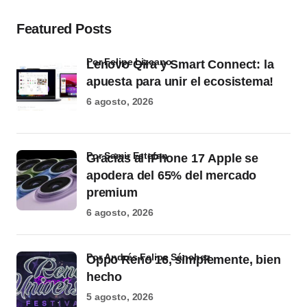
Featured Posts
por Felipe Lizcano
Lenovo Qira y Smart Connect: la
apuesta para unir el ecosistema!
6 agosto, 2026
por Samir Estefan
Gracias al iPhone 17 Apple se
apodera del 65% del mercado
premium
6 agosto, 2026
por Andrés Felipe Sánchez
Oppo Reno 16, simplemente, bien
hecho
5 agosto, 2026