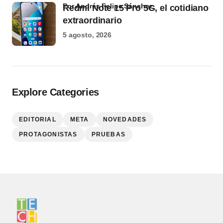
por Andrés Felipe Sánchez
Redmi Note 15 Pro 5G, el cotidiano
extraordinario
5 agosto, 2026
Explore Categories
EDITORIAL
META
NOVEDADES
PROTAGONISTAS
PRUEBAS