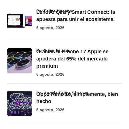
por Felipe Lizcano
Lenovo Qira y Smart Connect: la
apuesta para unir el ecosistema!
6 agosto, 2026
por Samir Estefan
Gracias al iPhone 17 Apple se
apodera del 65% del mercado
premium
6 agosto, 2026
por Andrés Felipe Sánchez
Oppo Reno 16, simplemente, bien
hecho
5 agosto, 2026