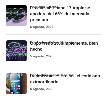
por Samir Estefan
Gracias al iPhone 17 Apple se
apodera del 65% del mercado
premium
6 agosto, 2026
por Andrés Felipe Sánchez
Oppo Reno 16, simplemente, bien
hecho
5 agosto, 2026
por Andrés Felipe Sánchez
Redmi Note 15 Pro 5G, el cotidiano
extraordinario
5 agosto, 2026