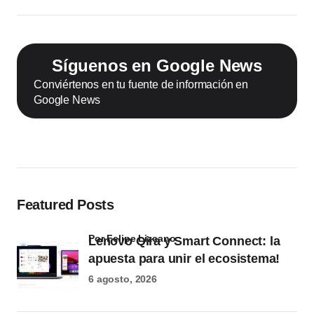
Síguenos en Google News
Conviértenos en tu fuente de información en
Google News
Featured Posts
por Felipe Lizcano
Lenovo Qira y Smart Connect: la
apuesta para unir el ecosistema!
6 agosto, 2026