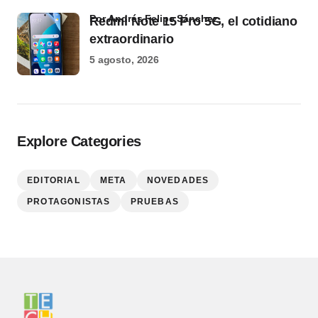
por Andrés Felipe Sánchez
Redmi Note 15 Pro 5G, el cotidiano
extraordinario
5 agosto, 2026
Explore Categories
EDITORIAL
META
NOVEDADES
PROTAGONISTAS
PRUEBAS