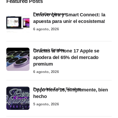
Featured Posts
por Felipe Lizcano
Lenovo Qira y Smart Connect: la
apuesta para unir el ecosistema!
6 agosto, 2026
por Samir Estefan
Gracias al iPhone 17 Apple se
apodera del 65% del mercado
premium
6 agosto, 2026
por Andrés Felipe Sánchez
Oppo Reno 16, simplemente, bien
hecho
5 agosto, 2026