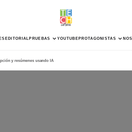
ES
EDITORIAL
PRUEBAS
YOUTUBE
PROTAGONISTAS
NO
ipción y resúmenes usando IA