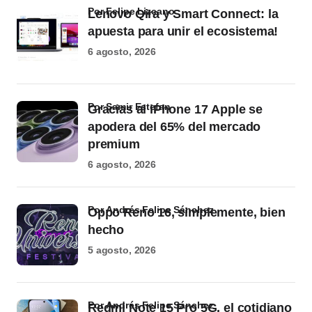
por Felipe Lizcano
Lenovo Qira y Smart Connect: la
apuesta para unir el ecosistema!
6 agosto, 2026
por Samir Estefan
Gracias al iPhone 17 Apple se
apodera del 65% del mercado
premium
6 agosto, 2026
por Andrés Felipe Sánchez
Oppo Reno 16, simplemente, bien
hecho
5 agosto, 2026
por Andrés Felipe Sánchez
Redmi Note 15 Pro 5G, el cotidiano