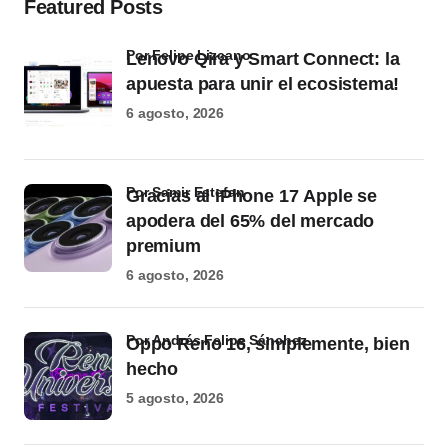
Featured Posts
por Felipe Lizcano
Lenovo Qira y Smart Connect: la
apuesta para unir el ecosistema!
6 agosto, 2026
por Samir Estefan
Gracias al iPhone 17 Apple se
apodera del 65% del mercado
premium
6 agosto, 2026
por Andrés Felipe Sánchez
Oppo Reno 16, simplemente, bien
hecho
5 agosto, 2026