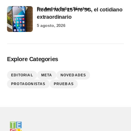
por Andrés Felipe Sánchez
Redmi Note 15 Pro 5G, el cotidiano
extraordinario
5 agosto, 2026
Explore Categories
EDITORIAL
META
NOVEDADES
PROTAGONISTAS
PRUEBAS