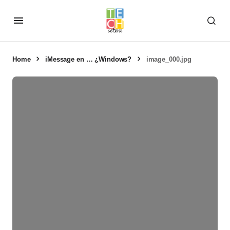
Home
iMessage en … ¿Windows?
image_000.jpg