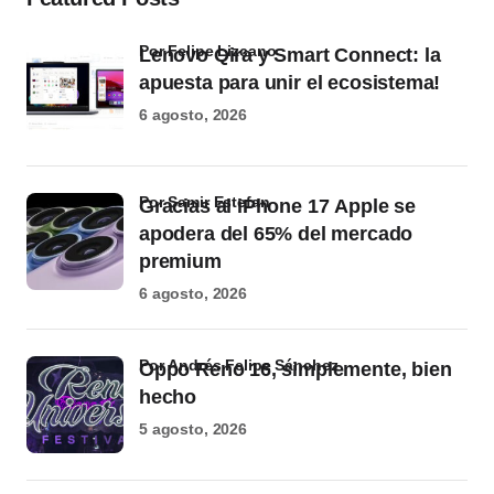
por Felipe Lizcano
Lenovo Qira y Smart Connect: la
apuesta para unir el ecosistema!
6 agosto, 2026
por Samir Estefan
Gracias al iPhone 17 Apple se
apodera del 65% del mercado
premium
6 agosto, 2026
por Andrés Felipe Sánchez
Oppo Reno 16, simplemente, bien
hecho
5 agosto, 2026