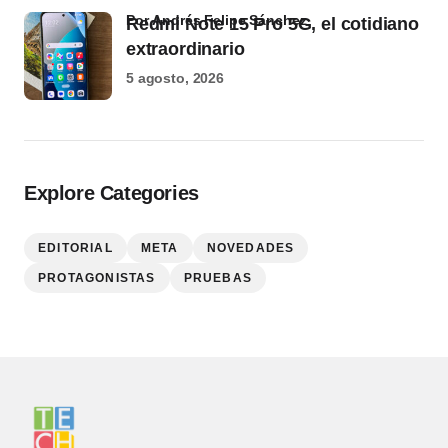
por Andrés Felipe Sánchez
Redmi Note 15 Pro 5G, el cotidiano
extraordinario
5 agosto, 2026
Explore Categories
EDITORIAL
META
NOVEDADES
PROTAGONISTAS
PRUEBAS