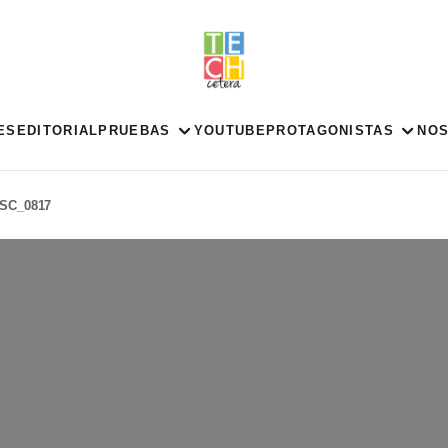
ES
EDITORIAL
PRUEBAS
YOUTUBE
PROTAGONISTAS
NO
SC_0817