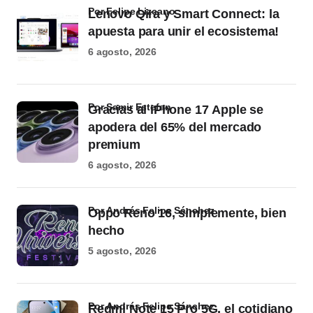
por Felipe Lizcano
Lenovo Qira y Smart Connect: la
apuesta para unir el ecosistema!
6 agosto, 2026
por Samir Estefan
Gracias al iPhone 17 Apple se
apodera del 65% del mercado
premium
6 agosto, 2026
por Andrés Felipe Sánchez
Oppo Reno 16, simplemente, bien
hecho
5 agosto, 2026
por Andrés Felipe Sánchez
Redmi Note 15 Pro 5G, el cotidiano