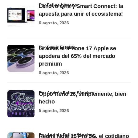
por Felipe Lizcano
Lenovo Qira y Smart Connect: la
apuesta para unir el ecosistema!
6 agosto, 2026
por Samir Estefan
Gracias al iPhone 17 Apple se
apodera del 65% del mercado
premium
6 agosto, 2026
por Andrés Felipe Sánchez
Oppo Reno 16, simplemente, bien
hecho
5 agosto, 2026
por Andrés Felipe Sánchez
Redmi Note 15 Pro 5G, el cotidiano