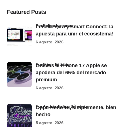
Featured Posts
por Felipe Lizcano
Lenovo Qira y Smart Connect: la
apuesta para unir el ecosistema!
6 agosto, 2026
por Samir Estefan
Gracias al iPhone 17 Apple se
apodera del 65% del mercado
premium
6 agosto, 2026
por Andrés Felipe Sánchez
Oppo Reno 16, simplemente, bien
hecho
5 agosto, 2026