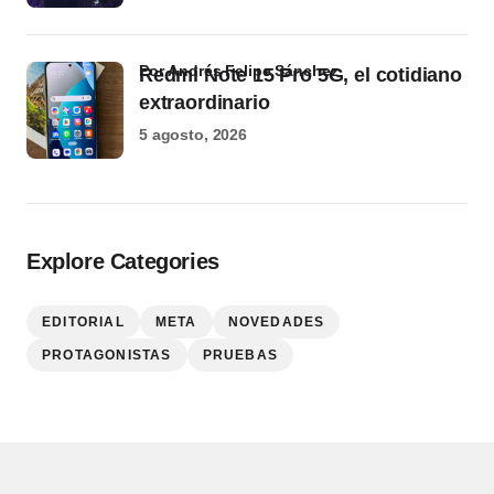
por Andrés Felipe Sánchez
Redmi Note 15 Pro 5G, el cotidiano
extraordinario
5 agosto, 2026
Explore Categories
EDITORIAL
META
NOVEDADES
PROTAGONISTAS
PRUEBAS