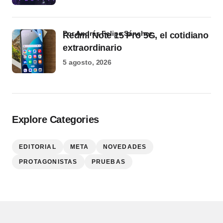
por Andrés Felipe Sánchez
Redmi Note 15 Pro 5G, el cotidiano
extraordinario
5 agosto, 2026
Explore Categories
EDITORIAL
META
NOVEDADES
PROTAGONISTAS
PRUEBAS