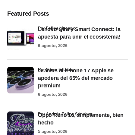
Featured Posts
por Felipe Lizcano
Lenovo Qira y Smart Connect: la
apuesta para unir el ecosistema!
6 agosto, 2026
por Samir Estefan
Gracias al iPhone 17 Apple se
apodera del 65% del mercado
premium
6 agosto, 2026
por Andrés Felipe Sánchez
Oppo Reno 16, simplemente, bien
hecho
5 agosto, 2026