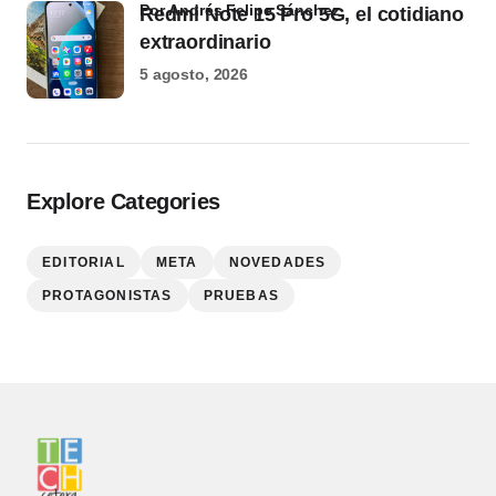
por Andrés Felipe Sánchez
Redmi Note 15 Pro 5G, el cotidiano
extraordinario
5 agosto, 2026
Explore Categories
EDITORIAL
META
NOVEDADES
PROTAGONISTAS
PRUEBAS