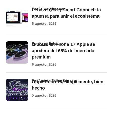
por Felipe Lizcano
Lenovo Qira y Smart Connect: la
apuesta para unir el ecosistema!
6 agosto, 2026
por Samir Estefan
Gracias al iPhone 17 Apple se
apodera del 65% del mercado
premium
6 agosto, 2026
por Andrés Felipe Sánchez
Oppo Reno 16, simplemente, bien
hecho
5 agosto, 2026