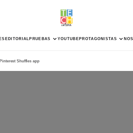
ES
EDITORIAL
PRUEBAS
YOUTUBE
PROTAGONISTAS
NO
Pinterest Shuffles app