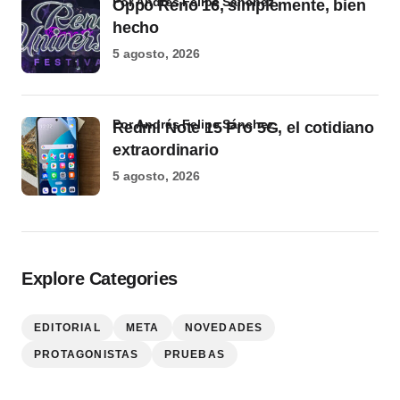
por Andrés Felipe Sánchez
Oppo Reno 16, simplemente, bien
hecho
5 agosto, 2026
por Andrés Felipe Sánchez
Redmi Note 15 Pro 5G, el cotidiano
extraordinario
5 agosto, 2026
Explore Categories
EDITORIAL
META
NOVEDADES
PROTAGONISTAS
PRUEBAS