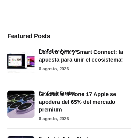
Featured Posts
por Felipe Lizcano
Lenovo Qira y Smart Connect: la
apuesta para unir el ecosistema!
6 agosto, 2026
por Samir Estefan
Gracias al iPhone 17 Apple se
apodera del 65% del mercado
premium
6 agosto, 2026