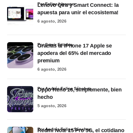
por Felipe Lizcano
Lenovo Qira y Smart Connect: la
apuesta para unir el ecosistema!
6 agosto, 2026
por Samir Estefan
Gracias al iPhone 17 Apple se
apodera del 65% del mercado
premium
6 agosto, 2026
por Andrés Felipe Sánchez
Oppo Reno 16, simplemente, bien
hecho
5 agosto, 2026
por Andrés Felipe Sánchez
Redmi Note 15 Pro 5G, el cotidiano