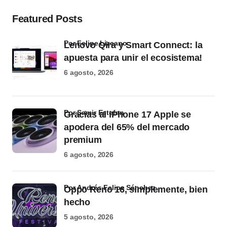
Featured Posts
por Felipe Lizcano
Lenovo Qira y Smart Connect: la
apuesta para unir el ecosistema!
6 agosto, 2026
por Samir Estefan
Gracias al iPhone 17 Apple se
apodera del 65% del mercado
premium
6 agosto, 2026
por Andrés Felipe Sánchez
Oppo Reno 16, simplemente, bien
hecho
5 agosto, 2026