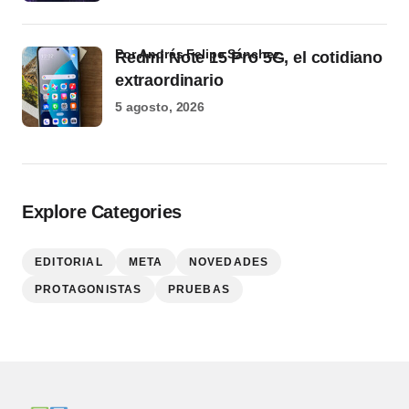
por Andrés Felipe Sánchez
Redmi Note 15 Pro 5G, el cotidiano
extraordinario
5 agosto, 2026
Explore Categories
EDITORIAL
META
NOVEDADES
PROTAGONISTAS
PRUEBAS