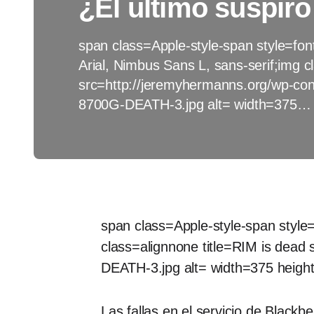
¿El ultimo suspir
span class=Apple-style-span style=font
Arial, Nimbus Sans L, sans-serif;img c
src=http://jeremyhermanns.org/wp-c
8700G-DEATH-3.jpg alt= width=375…
span class=Apple-style-span style=
class=alignnone title=RIM is dea
DEATH-3.jpg alt= width=375 heigh
Las fallas en el servicio de Black