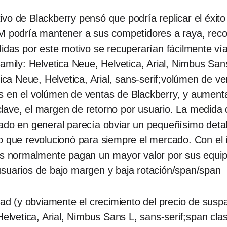
vo de Blackberry pensó que podría replicar el éxito
IM podría mantener a sus competidores a raya, reco
didas por este motivo se recuperarían fácilmente ví
family: Helvetica Neue, Helvetica, Arial, Nimbus San
tica Neue, Helvetica, Arial, sans-serif;volúmen de 
s en el volúmen de ventas de Blackberry, y aumenta
ave, el margen de retorno por usuario. La medida d
ado en general parecía obviar un pequeñísimo detall
o que revolucionó para siempre el mercado. Con el 
nes normalmente pagan un mayor valor por sus equi
usuarios de bajo margen y baja rotación/span/span
idad (y obviamente el crecimiento del precio de sus
Helvetica, Arial, Nimbus Sans L, sans-serif;span cla