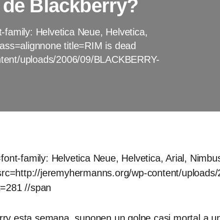
o de Blackberry?
-family: Helvetica Neue, Helvetica,
lass=alignnone title=RIM is dead
ontent/uploads/2006/09/BLACKBERRY-
font-family: Helvetica Neue, Helvetica, Arial, Nimbu
d src=http://jeremyhermanns.org/wp-content/uplo
t=281 //span
berry esta semana, suponen un golpe casi mortal a 