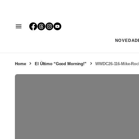
NOVEDAD
Home
El Último “Good Morning!”
WWDC26-116-Mike-Rockw