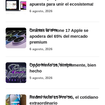
apuesta para unir el ecosistema!
6 agosto, 2026
por Samir Estefan
Gracias al iPhone 17 Apple se
apodera del 65% del mercado
premium
6 agosto, 2026
por Andrés Felipe Sánchez
Oppo Reno 16, simplemente, bien
hecho
5 agosto, 2026
por Andrés Felipe Sánchez
Redmi Note 15 Pro 5G, el cotidiano
extraordinario