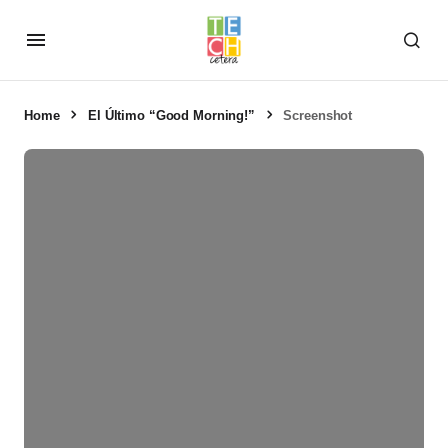
Home
El Último “Good Morning!”
Screenshot