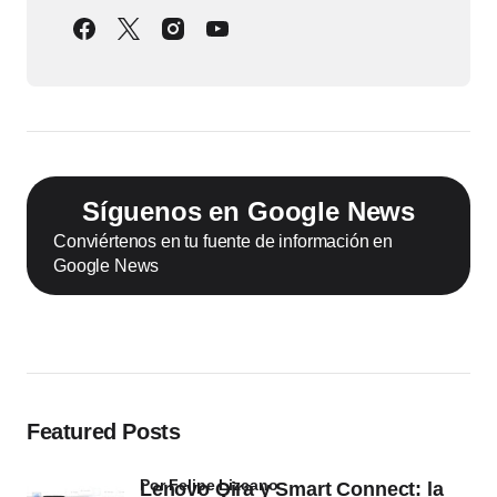
Síguenos en Google News
Conviértenos en tu fuente de información en
Google News
Featured Posts
por Felipe Lizcano
Lenovo Qira y Smart Connect: la