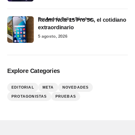
por Andrés Felipe Sánchez
Redmi Note 15 Pro 5G, el cotidiano
extraordinario
5 agosto, 2026
Explore Categories
EDITORIAL
META
NOVEDADES
PROTAGONISTAS
PRUEBAS