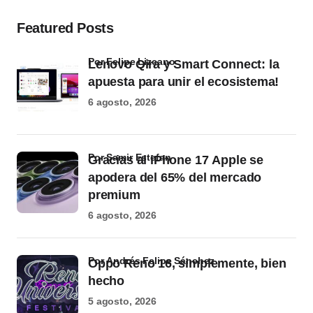
Featured Posts
por Felipe Lizcano
Lenovo Qira y Smart Connect: la
apuesta para unir el ecosistema!
6 agosto, 2026
por Samir Estefan
Gracias al iPhone 17 Apple se
apodera del 65% del mercado
premium
6 agosto, 2026
por Andrés Felipe Sánchez
Oppo Reno 16, simplemente, bien
hecho
5 agosto, 2026