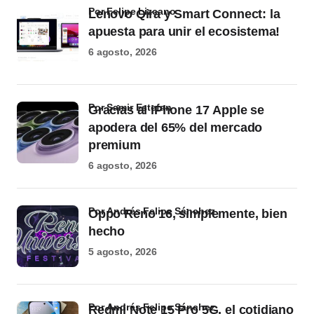
por Felipe Lizcano
Lenovo Qira y Smart Connect: la
apuesta para unir el ecosistema!
6 agosto, 2026
por Samir Estefan
Gracias al iPhone 17 Apple se
apodera del 65% del mercado
premium
6 agosto, 2026
por Andrés Felipe Sánchez
Oppo Reno 16, simplemente, bien
hecho
5 agosto, 2026
por Andrés Felipe Sánchez
Redmi Note 15 Pro 5G, el cotidiano