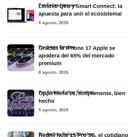
por Felipe Lizcano
Lenovo Qira y Smart Connect: la
apuesta para unir el ecosistema!
6 agosto, 2026
por Samir Estefan
Gracias al iPhone 17 Apple se
apodera del 65% del mercado
premium
6 agosto, 2026
por Andrés Felipe Sánchez
Oppo Reno 16, simplemente, bien
hecho
5 agosto, 2026
por Andrés Felipe Sánchez
Redmi Note 15 Pro 5G, el cotidiano