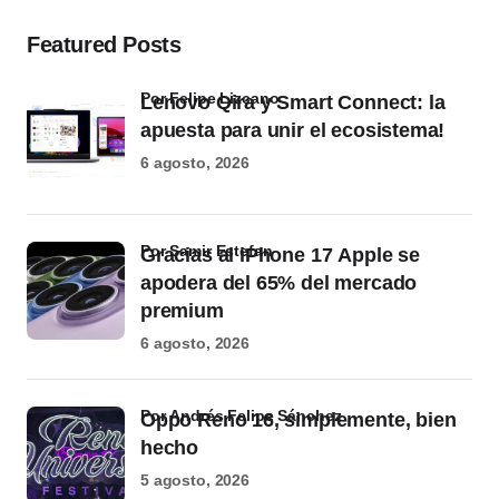
Featured Posts
por Felipe Lizcano
Lenovo Qira y Smart Connect: la
apuesta para unir el ecosistema!
6 agosto, 2026
por Samir Estefan
Gracias al iPhone 17 Apple se
apodera del 65% del mercado
premium
6 agosto, 2026
por Andrés Felipe Sánchez
Oppo Reno 16, simplemente, bien
hecho
5 agosto, 2026