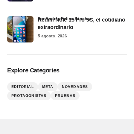
por Andrés Felipe Sánchez
Redmi Note 15 Pro 5G, el cotidiano
extraordinario
5 agosto, 2026
Explore Categories
EDITORIAL
META
NOVEDADES
PROTAGONISTAS
PRUEBAS