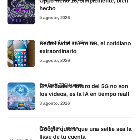
Oppo Reno 16, simplemente, bien
hecho
5 agosto, 2026
por Andrés Felipe Sánchez
Redmi Note 15 Pro 5G, el cotidiano
extraordinario
5 agosto, 2026
por Staff TECHcetera
El verdadero futuro del 5G no son
los videos, es la IA en tiempo real!
3 agosto, 2026
por Felipe Lizcano
Google quiere que una selfie sea la
llave de tu cuenta