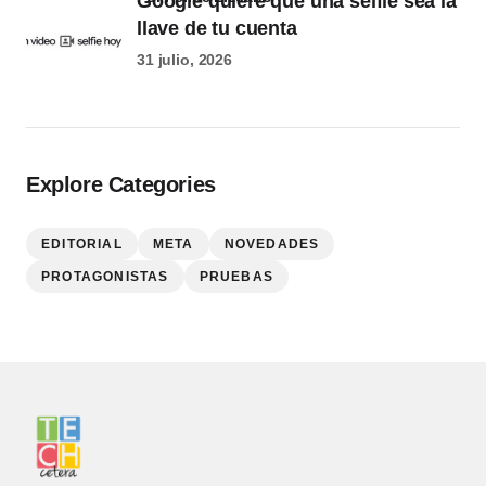
Google quiere que una selfie sea la
llave de tu cuenta
31 julio, 2026
Explore Categories
EDITORIAL
META
NOVEDADES
PROTAGONISTAS
PRUEBAS