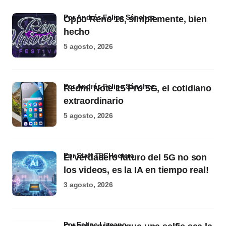
por Andrés Felipe Sánchez
Oppo Reno 16, simplemente, bien
hecho
5 agosto, 2026
por Andrés Felipe Sánchez
Redmi Note 15 Pro 5G, el cotidiano
extraordinario
5 agosto, 2026
por Staff TECHcetera
El verdadero futuro del 5G no son
los videos, es la IA en tiempo real!
3 agosto, 2026
por Felipe Lizcano