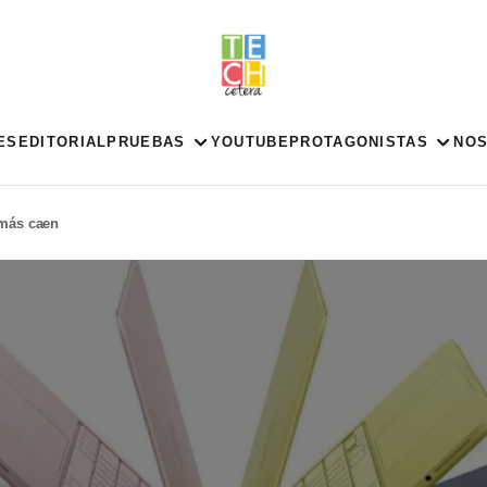
ES
EDITORIAL
PRUEBAS
YOUTUBE
PROTAGONISTAS
NO
emás caen