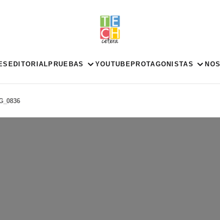
ES
EDITORIAL
PRUEBAS
YOUTUBE
PROTAGONISTAS
NO
G_0836