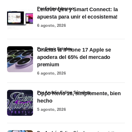
por Felipe Lizcano
Lenovo Qira y Smart Connect: la
apuesta para unir el ecosistema!
6 agosto, 2026
por Samir Estefan
Gracias al iPhone 17 Apple se
apodera del 65% del mercado
premium
6 agosto, 2026
por Andrés Felipe Sánchez
Oppo Reno 16, simplemente, bien
hecho
5 agosto, 2026