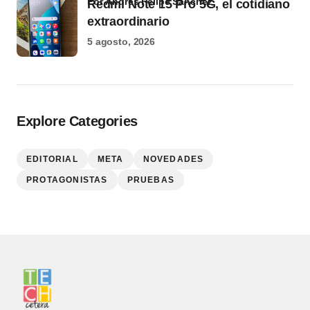
por Andrés Felipe Sánchez
Redmi Note 15 Pro 5G, el cotidiano
extraordinario
5 agosto, 2026
Explore Categories
EDITORIAL
META
NOVEDADES
PROTAGONISTAS
PRUEBAS