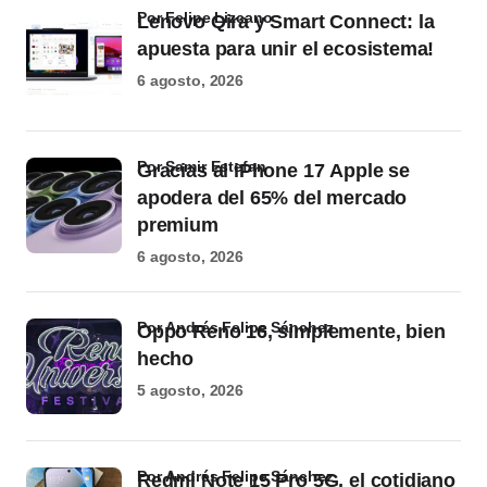
por Felipe Lizcano
Lenovo Qira y Smart Connect: la
apuesta para unir el ecosistema!
6 agosto, 2026
por Samir Estefan
Gracias al iPhone 17 Apple se
apodera del 65% del mercado
premium
6 agosto, 2026
por Andrés Felipe Sánchez
Oppo Reno 16, simplemente, bien
hecho
5 agosto, 2026
por Andrés Felipe Sánchez
Redmi Note 15 Pro 5G, el cotidiano