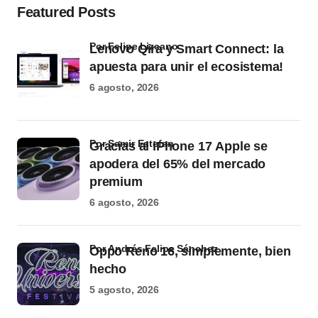
Featured Posts
por Felipe Lizcano
Lenovo Qira y Smart Connect: la
apuesta para unir el ecosistema!
6 agosto, 2026
por Samir Estefan
Gracias al iPhone 17 Apple se
apodera del 65% del mercado
premium
6 agosto, 2026
por Andrés Felipe Sánchez
Oppo Reno 16, simplemente, bien
hecho
5 agosto, 2026