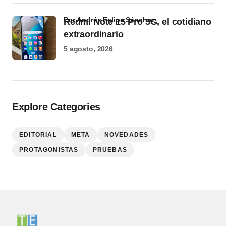
por Andrés Felipe Sánchez
Redmi Note 15 Pro 5G, el cotidiano
extraordinario
5 agosto, 2026
Explore Categories
EDITORIAL
META
NOVEDADES
PROTAGONISTAS
PRUEBAS