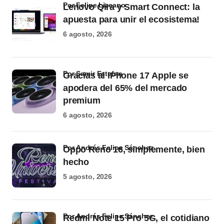
por Felipe Lizcano
Lenovo Qira y Smart Connect: la
apuesta para unir el ecosistema!
6 agosto, 2026
por Samir Estefan
Gracias al iPhone 17 Apple se
apodera del 65% del mercado
premium
6 agosto, 2026
por Andrés Felipe Sánchez
Oppo Reno 16, simplemente, bien
hecho
5 agosto, 2026
por Andrés Felipe Sánchez
Redmi Note 15 Pro 5G, el cotidiano