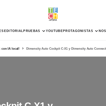
ES
EDITORIAL
PRUEBAS
YOUTUBE
PROTAGONISTAS
NO
 con IA local!
Dimensity Auto Cockpit C-X1 y Dimensity Auto Connec
ckpit C-X1 y