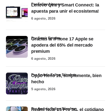
por Felipe Lizcano
Lenovo Qira y Smart Connect: la
apuesta para unir el ecosistema!
6 agosto, 2026
por Samir Estefan
Gracias al iPhone 17 Apple se
apodera del 65% del mercado
premium
6 agosto, 2026
por Andrés Felipe Sánchez
Oppo Reno 16, simplemente, bien
hecho
5 agosto, 2026
por Andrés Felipe Sánchez
Redmi Note 15 Pro 5G, el cotidiano